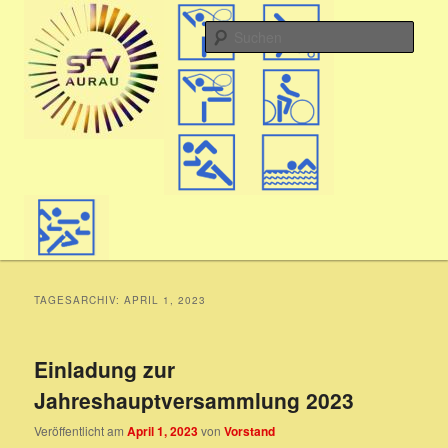
Zum
Zum
Hauptmenü
aktiv in Aurau
primären
sekundären
Such
Inhalt
Inhalt
springen
springen
SFV
TAGESARCHIV:
APRIL 1, 2023
Einladung zur
Jahreshauptversammlung 2023
Veröffentlicht am
April 1, 2023
von
Vorstand