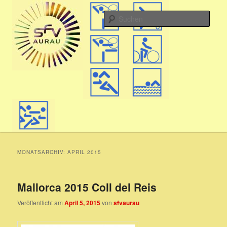
Zum
Zum
Hauptmenü
aktiv in Aurau
primären
sekundären
Such
Inhalt
Inhalt
springen
springen
SFV
MONATSARCHIV:
APRIL 2015
Mallorca 2015 Coll del Reis
Veröffentlicht am
April 5, 2015
von
sfvaurau