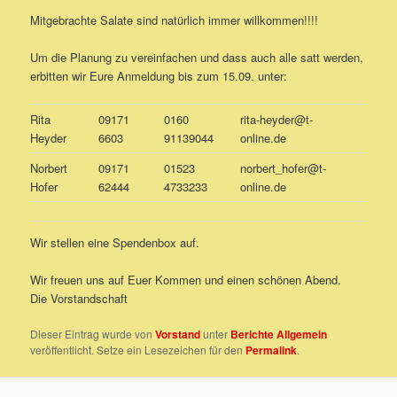
Mitgebrachte Salate sind natürlich immer willkommen!!!!
Um die Planung zu vereinfachen und dass auch alle satt werden,
erbitten wir Eure Anmeldung bis zum 15.09. unter:
Rita
09171
0160
rita-heyder@t-
Heyder
6603
91139044
online.de
Norbert
09171
01523
norbert_hofer@t-
Hofer
62444
4733233
online.de
Wir stellen eine Spendenbox auf.
Wir freuen uns auf Euer Kommen und einen schönen Abend.
Die Vorstandschaft
Dieser Eintrag wurde von
Vorstand
unter
Berichte Allgemein
veröffentlicht. Setze ein Lesezeichen für den
Permalink
.