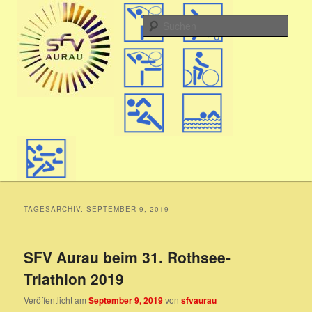
Zum
Zum
Hauptmenü
aktiv in Aurau
primären
sekundären
Such
Inhalt
Inhalt
springen
springen
SFV
TAGESARCHIV:
SEPTEMBER 9, 2019
SFV Aurau beim 31. Rothsee-
Triathlon 2019
Veröffentlicht am
September 9, 2019
von
sfvaurau