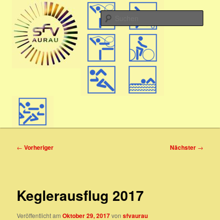
Zum
Hauptmenü
aktiv in Aurau
primären
Such
Inhalt
springen
SFV
Beitragsnavigation
←
Vorheriger
Nächster
→
Keglerausflug 2017
Veröffentlicht am
Oktober 29, 2017
von
sfvaurau