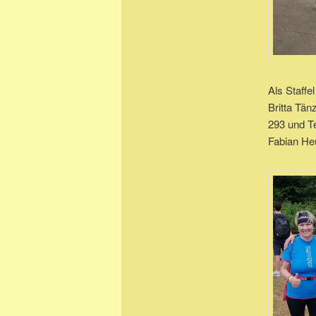
Als Staffel
Britta Tä
293 und T
Fabian He