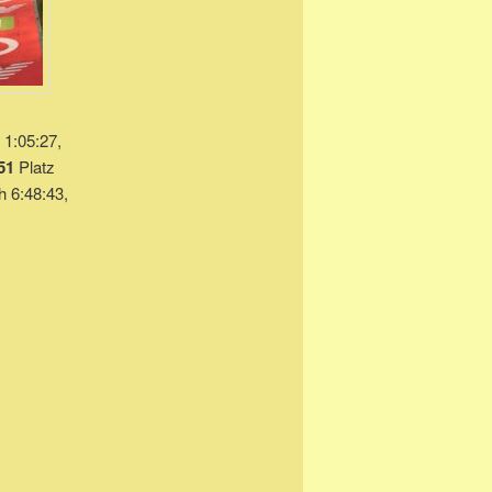
 1:05:27,
51
Platz
h 6:48:43,