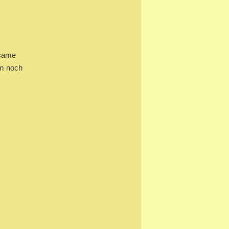
nsame
hm noch