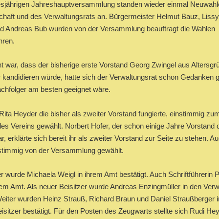
iesjährigen Jahreshauptversammlung standen wieder einmal Neuwahl
chaft und des Verwaltungsrats an. Bürgermeister Helmut Bauz, Lissy
d Andreas Bub wurden von der Versammlung beauftragt die Wahlen
hren.
 war, dass der bisherige erste Vorstand Georg Zwingel aus Altersgr
r kandidieren würde, hatte sich der Verwaltungsrat schon Gedanken 
achfolger am besten geeignet wäre.
ita Heyder die bisher als zweiter Vorstand fungierte, einstimmig zu
es Vereins gewählt. Norbert Hofer, der schon einige Jahre Vorstand 
r, erklärte sich bereit ihr als zweiter Vorstand zur Seite zu stehen. A
stimmig von der Versammlung gewählt.
r wurde Michaela Weigl in ihrem Amt bestätigt. Auch Schriftführerin 
hrem Amt. Als neuer Beisitzer wurde Andreas Enzingmüller in den Verw
eiter wurden Heinz Strauß, Richard Braun und Daniel Straußberger i
isitzer bestätigt. Für den Posten des Zeugwarts stellte sich Rudi He