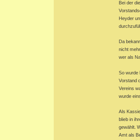
Bei der d
Vorstands
Heyder un
durchzufü
Da bekannt
nicht meh
wer als N
So wurde R
Vorstand d
Vereins wa
wurde ein
Als Kassie
blieb in i
gewählt. W
Amt als Be