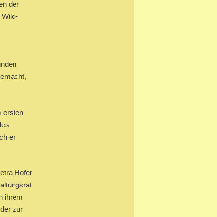
en der
 Wild-
ünden
gemacht,
m ersten
des
uch er
Petra Hofer
altungsrat
n ihrem
yder zur