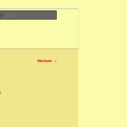
Suchen
Nächster
→
s